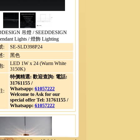
DDESIGN 吊燈 / SEEDDESIGN
endant Lights / 燈飾 Lighting
號:
SE-SLD398P24
述:
黑色
LED 1W x 24 (Warm White
泡:
3150K)
特價精選: 歡迎查詢: 電話:
31761155 /
Whatsapp:
61057222
註:
Welcome to Ask for our
special offer Tel: 31761155 /
Whatsapp:
61057222