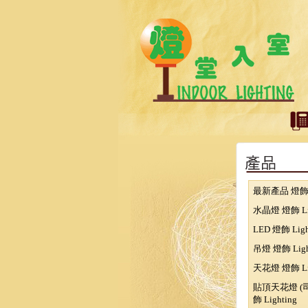
最新產品 燈飾 L
水晶燈 燈飾 Lig
LED 燈飾 Ligh
吊燈 燈飾 Ligh
天花燈 燈飾 Lig
貼頂天花燈 (
飾 Lighting