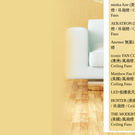
minka Aire 
燈 / 吊扇燈 / Ce
Fans
AERATRON 
燈 / 吊扇燈 / Ce
Fans
Anemoi 無葉
燈
iconic FAN 
(澳洲) 風扇燈 
Ceiling Fans
Matthew Fan
(美國) 風扇燈 
Ceiling Fans
LED 低樓底
HUNTER (美
/ 吊扇燈 / Ceil
THE MODERN
(美國) 風扇燈 
Ceiling Fans
芬朵 (台灣) 風