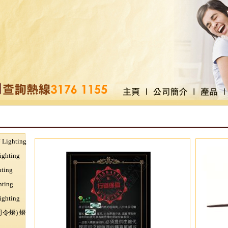
ighting
hting
ting
ting
hting
司令燈) 燈