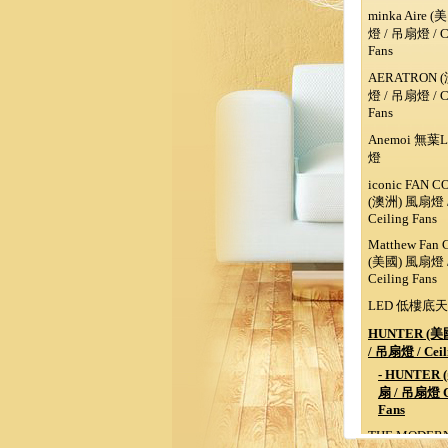
minka Aire 
燈 / 吊扇燈 / Ce
Fans
AERATRON 
燈 / 吊扇燈 / Ce
Fans
Anemoi 無葉
燈
iconic FAN 
(澳洲) 風扇燈 
Ceiling Fans
Matthew Fan
(美國) 風扇燈 
Ceiling Fans
LED 低樓底
HUNTER (
/ 吊扇燈 / Ceil
- HUNTER 
扇 / 吊扇燈 C
Fans
THE MODERN